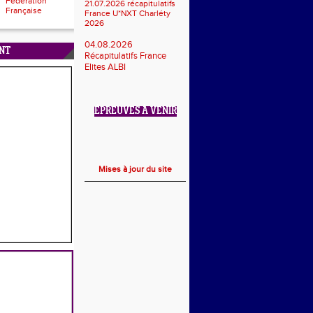
Fédération
21.07.2026 récapitulatifs
Française
France U*NXT Charléty
2026
04.08.2026
NT
Récapitulatifs France
Elites ALBI
ÉPREUVES À VENIR
Mises à jour du site