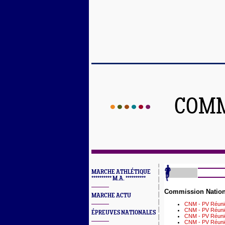
COMM
MARCHE ATHLÉTIQUE
********** M.A. **********
Commission Nation
MARCHE ACTU
CNM - PV Réunio
CNM - PV Réunio
ÉPREUVES NATIONALES
CNM - PV Réuni
CNM - PV Réunio