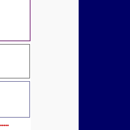
*****