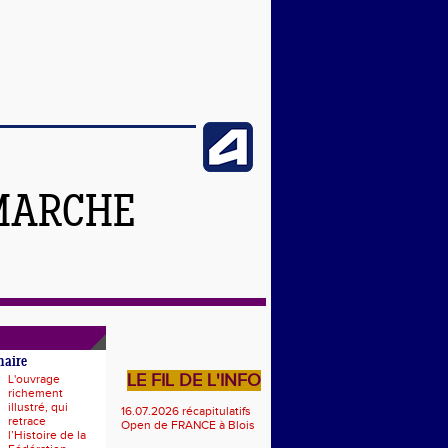
MARCHE
naire
LE FIL DE L'INFO
L'ouvrage
richement
illustré, qui
16.07.2026 récapitulatifs
retrace
Open de FRANCE à Blois
l’Histoire de la