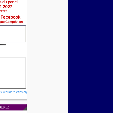
s du panel
4-2027
*****
 Facebook
que Compétition
******
ck.worldathletics.org/
VENIR