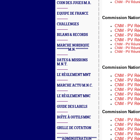
CNM - PV Réunio
COIN DES JUGES M.A.
EQUIPE DE FRANCE
Commission Nation
CHALLENGES
CNM - PV Réu
CNM - PV Réun
BILANS & RECORDS
CNM - PV Réu
CNM - PV Réu
CNM - PV Réuni
MARCHE NORDIQUE
CNM - PV Réunio
*********M.N.**********
CNM - PV Réunio
DATES & MISSIONS
M.N.T.
Commission Nation
LE RÈGLEMENT MNT
CNM - PV Réu
CNM - PV Réu
CNM - PV Réu
MARCHE ACTU M.N.C.
CNM - PV Réun
CNM - PV Réu
LE RÈGLEMENT MNC
CNM - PV Réun
CNM - PV Réu
GUIDE DES LABELS
Commission Nation
BOÎTE À OUTILS MNC
CNM - PV Réu
CNM - PV Réu
GRILLE DE COTATION
CNM - PV Réun
CNM - PV Réuni
CNM - PV Réu
****ADMINISTRATION****