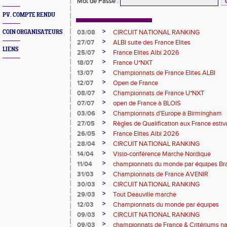
Mot de Passe
:
PV. COMPTE RENDU
>
03/08
CIRCUIT NATIONAL RANKING
COIN ORGANISATEURS
>
27/07
ALBI suite des France Elites
LIENS
>
25/07
France Elites Albi 2026
>
18/07
France U*NXT
>
13/07
Championnats de France Elites ALBI
>
12/07
Open de France
>
08/07
Championnats de France U*NXT
>
07/07
open de France à BLOIS
>
03/06
Championnats d'Europe à Birmingham
>
27/05
Règles de Qualification aux France est
>
26/05
France Elites Albi 2026
>
28/04
CIRCUIT NATIONAL RANKING
>
14/04
Visio-conférence Marche Nordique
>
11/04
championnats du monde par équipes Bra
>
31/03
Championnats de France AVENIR
>
30/03
CIRCUIT NATIONAL RANKING
>
29/03
Tout Deauville marche
>
12/03
Championnats du monde par équipes
>
09/03
CIRCUIT NATIONAL RANKING
>
09/03
championnats de France & Critériums 