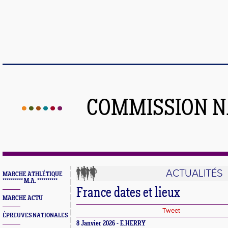
COMMISSION N
ACTUALITÉS
MARCHE ATHLÉTIQUE
********** M.A. **********
France dates et lieux
MARCHE ACTU
Tweet
ÉPREUVES NATIONALES
8 Janvier 2026 - E.HERRY