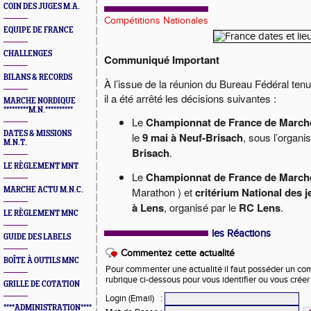
COIN DES JUGES M.A.
Compétitions Nationales
EQUIPE DE FRANCE
CHALLENGES
Communiqué Important
BILANS & RECORDS
À l’issue de la réunion du Bureau Fédéral tenu
il a été arrêté les décisions suivantes :
MARCHE NORDIQUE
*********M.N.**********
Le
Championnat de France de March
DATES & MISSIONS
le
9 mai à Neuf-Brisach
, sous l’organi
M.N.T.
Brisach
.
LE RÈGLEMENT MNT
Le
Championnat de France de Marche
Marathon ) et
critérium National des
j
MARCHE ACTU M.N.C.
à Lens
, organisé par le
RC Lens
.
LE RÈGLEMENT MNC
les Réactions
GUIDE DES LABELS
Commentez cette actualité
BOÎTE À OUTILS MNC
Pour commenter une actualité il faut posséder un compt
rubrique ci-dessous pour vous identifier ou vous crée
GRILLE DE COTATION
Login (Email)
:
****ADMINISTRATION****