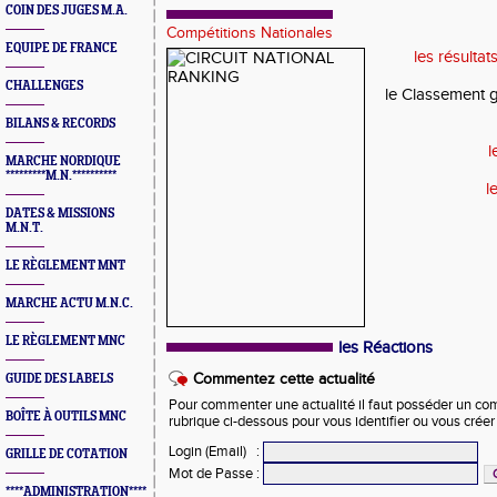
COIN DES JUGES M.A.
Compétitions Nationales
EQUIPE DE FRANCE
les résulta
CHALLENGES
le Classement g
BILANS & RECORDS
l
MARCHE NORDIQUE
*********M.N.**********
l
DATES & MISSIONS
M.N.T.
LE RÈGLEMENT MNT
MARCHE ACTU M.N.C.
LE RÈGLEMENT MNC
les Réactions
Commentez cette actualité
GUIDE DES LABELS
Pour commenter une actualité il faut posséder un compt
BOÎTE À OUTILS MNC
rubrique ci-dessous pour vous identifier ou vous crée
Login (Email)
:
GRILLE DE COTATION
Mot de Passe
:
****ADMINISTRATION****