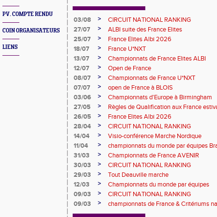
PV. COMPTE RENDU
>
03/08
CIRCUIT NATIONAL RANKING
>
27/07
ALBI suite des France Elites
COIN ORGANISATEURS
>
25/07
France Elites Albi 2026
LIENS
>
18/07
France U*NXT
>
13/07
Championnats de France Elites ALBI
>
12/07
Open de France
>
08/07
Championnats de France U*NXT
>
07/07
open de France à BLOIS
>
03/06
Championnats d'Europe à Birmingham
>
27/05
Règles de Qualification aux France est
>
26/05
France Elites Albi 2026
>
28/04
CIRCUIT NATIONAL RANKING
>
14/04
Visio-conférence Marche Nordique
>
11/04
championnats du monde par équipes Bra
>
31/03
Championnats de France AVENIR
>
30/03
CIRCUIT NATIONAL RANKING
>
29/03
Tout Deauville marche
>
12/03
Championnats du monde par équipes
>
09/03
CIRCUIT NATIONAL RANKING
>
09/03
championnats de France & Critériums 