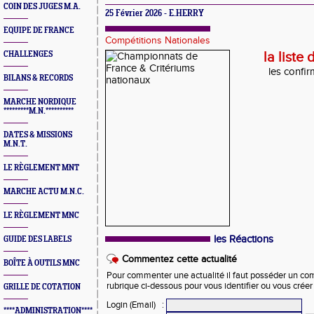
COIN DES JUGES M.A.
25 Février 2026 - E.HERRY
EQUIPE DE FRANCE
Compétitions Nationales
CHALLENGES
la liste
les confir
BILANS & RECORDS
MARCHE NORDIQUE
*********M.N.**********
DATES & MISSIONS
M.N.T.
LE RÈGLEMENT MNT
MARCHE ACTU M.N.C.
LE RÈGLEMENT MNC
les Réactions
GUIDE DES LABELS
Commentez cette actualité
BOÎTE À OUTILS MNC
Pour commenter une actualité il faut posséder un compt
rubrique ci-dessous pour vous identifier ou vous crée
GRILLE DE COTATION
Login (Email)
:
****ADMINISTRATION****