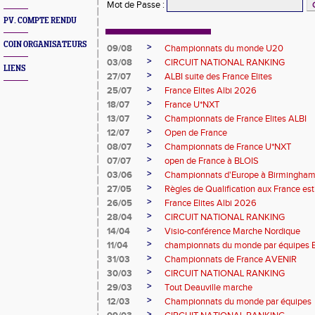
Mot de Passe
:
PV. COMPTE RENDU
COIN ORGANISATEURS
>
09/08
Championnats du monde U20
>
03/08
CIRCUIT NATIONAL RANKING
LIENS
>
27/07
ALBI suite des France Elites
>
25/07
France Elites Albi 2026
>
18/07
France U*NXT
>
13/07
Championnats de France Elites ALBI
>
12/07
Open de France
>
08/07
Championnats de France U*NXT
>
07/07
open de France à BLOIS
>
03/06
Championnats d'Europe à Birmingha
>
27/05
Règles de Qualification aux France es
>
26/05
France Elites Albi 2026
>
28/04
CIRCUIT NATIONAL RANKING
>
14/04
Visio-conférence Marche Nordique
>
11/04
championnats du monde par équipes B
>
31/03
Championnats de France AVENIR
>
30/03
CIRCUIT NATIONAL RANKING
>
29/03
Tout Deauville marche
>
12/03
Championnats du monde par équipes
>