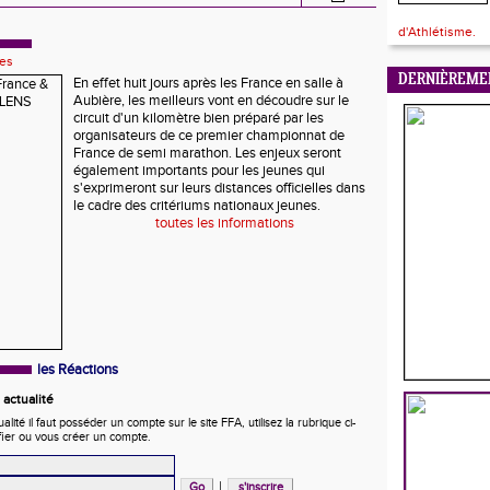
d'Athlétisme.
les
DERNIÈREME
En effet huit jours après les France en salle à
Aubière, les meilleurs vont en découdre sur le
circuit d'un kilomètre bien préparé par les
organisateurs de ce premier championnat de
France de semi marathon. Les enjeux seront
également importants pour les jeunes qui
s'exprimeront sur leurs distances officielles dans
le cadre des critériums nationaux jeunes.
toutes les informations
les Réactions
actualité
ité il faut posséder un compte sur le site FFA, utilisez la rubrique ci-
fier ou vous créer un compte.
|