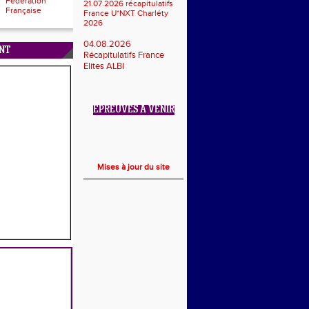
Fédération
21.07.2026 récapitulatifs
Française
France U*NXT Charléty
2026
04.08.2026
NT
Récapitulatifs France
Elites ALBI
ÉPREUVES À VENIR
Mises à jour du site