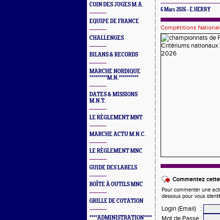
COIN DES JUGES M.A.
6 Mars 2026 - E.HERRY
EQUIPE DE FRANCE
Compétitions Nationa
CHALLENGES
BILANS & RECORDS
MARCHE NORDIQUE
*********M.N.**********
DATES & MISSIONS
M.N.T.
LE RÈGLEMENT MNT
MARCHE ACTU M.N.C.
LE RÈGLEMENT MNC
GUIDE DES LABELS
Commentez cette 
BOÎTE À OUTILS MNC
Pour commenter une actual
dessous pour vous identi
GRILLE DE COTATION
Login (Email)
:
****ADMINISTRATION****
Mot de Passe
: