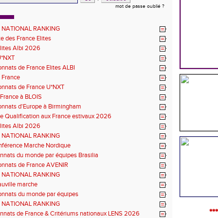
mot de passe oublié ?
T NATIONAL RANKING
te des France Elites
lites Albi 2026
U*NXT
nats de France Elites ALBI
 France
nnats de France U*NXT
 France à BLOIS
nnats d'Europe à Birmingham
e Qualification aux France estivaux 2026
lites Albi 2026
T NATIONAL RANKING
onférence Marche Nordique
nats du monde par équipes Brasilia
nnats de France AVENIR
T NATIONAL RANKING
uville marche
nnats du monde par équipes
T NATIONAL RANKING
***
nnats de France & Critériums nationaux LENS 2026