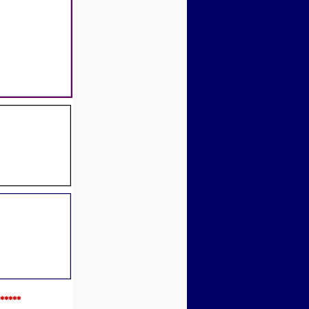
*****