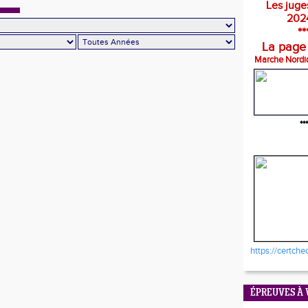
Les juge
202
**
La page
Marche Nordi
***
https://certche
ÉPREUVES À 