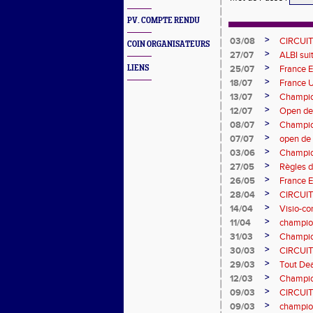
PV. COMPTE RENDU
>
03/08
CIRCUI
COIN ORGANISATEURS
>
27/07
ALBI sui
>
LIENS
25/07
France E
>
18/07
France 
>
13/07
Champion
>
12/07
Open de
>
08/07
Champio
>
07/07
open de
>
03/06
Champio
>
27/05
Règles d
>
26/05
France E
>
28/04
CIRCUI
>
14/04
Visio-c
>
11/04
champion
>
31/03
Champio
>
30/03
CIRCUI
>
29/03
Tout Dea
>
12/03
Champio
>
09/03
CIRCUI
>
09/03
champio