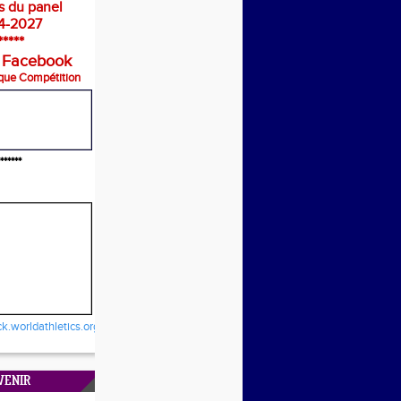
s du panel
4-2027
*****
 Facebook
que Compétition
******
ck.worldathletics.org/
VENIR