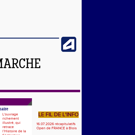
MARCHE
naire
LE FIL DE L'INFO
L'ouvrage
richement
illustré, qui
16.07.2026 récapitulatifs
retrace
Open de FRANCE à Blois
l’Histoire de la