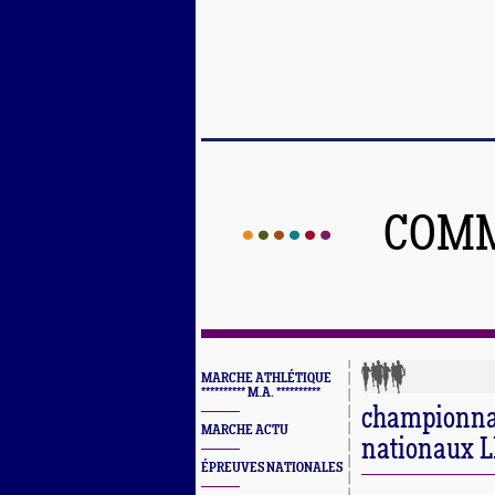
COMM
MARCHE ATHLÉTIQUE
********** M.A. **********
championnat
MARCHE ACTU
nationaux 
ÉPREUVES NATIONALES