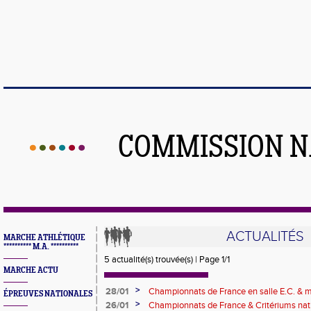
COMMISSION N
ACTUALITÉS
MARCHE ATHLÉTIQUE
********** M.A. **********
5 actualité(s) trouvée(s) | Page 1/1
MARCHE ACTU
>
28/01
Championnats de France en salle E.C. & 
ÉPREUVES NATIONALES
>
26/01
Championnats de France & Critériums nat