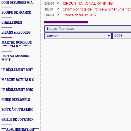
>
COIN DES JUGES M.A.
24/01
CIRCUIT NATIONAL RANKING
>
16/01
Championnats de France & Critériums na
EQUIPE DE FRANCE
2026
>
08/01
France dates et lieux
CHALLENGES
BILANS & RECORDS
MARCHE NORDIQUE
*********M.N.**********
DATES & MISSIONS
M.N.T.
LE RÈGLEMENT MNT
MARCHE ACTU M.N.C.
LE RÈGLEMENT MNC
GUIDE DES LABELS
BOÎTE À OUTILS MNC
GRILLE DE COTATION
****ADMINISTRATION****