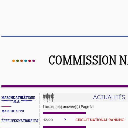
COMMISSION N
ACTUALITÉS
MARCHE ATHLÉTIQUE
********** M.A. **********
1 actualité(s) trouvée(s) | Page 1/1
MARCHE ACTU
>
12/09
CIRCUIT NATIONAL RANKING
ÉPREUVES NATIONALES