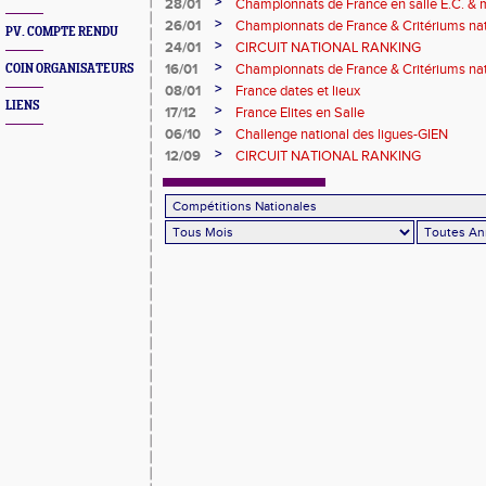
>
28/01
Championnats de France en salle E.C. &
>
26/01
Championnats de France & Critériums na
PV. COMPTE RENDU
>
24/01
CIRCUIT NATIONAL RANKING
>
16/01
Championnats de France & Critériums na
COIN ORGANISATEURS
LENS 2026
>
08/01
France dates et lieux
LIENS
>
17/12
France Elites en Salle
>
06/10
Challenge national des ligues-GIEN
>
12/09
CIRCUIT NATIONAL RANKING