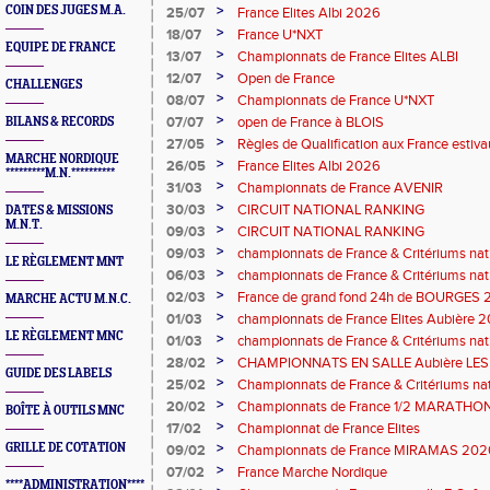
>
COIN DES JUGES M.A.
25/07
France Elites Albi 2026
>
18/07
France U*NXT
EQUIPE DE FRANCE
>
13/07
Championnats de France Elites ALBI
>
12/07
Open de France
CHALLENGES
>
08/07
Championnats de France U*NXT
>
07/07
open de France à BLOIS
BILANS & RECORDS
>
27/05
Règles de Qualification aux France estiv
MARCHE NORDIQUE
>
26/05
France Elites Albi 2026
*********M.N.**********
>
31/03
Championnats de France AVENIR
>
30/03
CIRCUIT NATIONAL RANKING
DATES & MISSIONS
M.N.T.
>
09/03
CIRCUIT NATIONAL RANKING
>
09/03
championnats de France & Critériums n
LE RÈGLEMENT MNT
>
06/03
championnats de France & Critériums n
>
02/03
France de grand fond 24h de BOURGES
MARCHE ACTU M.N.C.
>
01/03
championnats de France Elites Aubière 2
LE RÈGLEMENT MNC
>
01/03
championnats de France & Critériums n
>
28/02
CHAMPIONNATS EN SALLE Aubière LE
GUIDE DES LABELS
>
25/02
Championnats de France & Critériums na
>
20/02
Championnats de France 1/2 MARATHON 
BOÎTE À OUTILS MNC
LENS 2026
>
17/02
Championnat de France Elites
>
GRILLE DE COTATION
09/02
Championnats de France MIRAMAS 202
>
07/02
France Marche Nordique
****ADMINISTRATION****