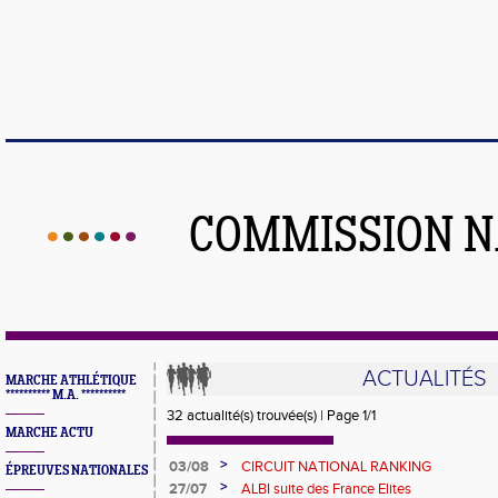
COMMISSION N
ACTUALITÉS
MARCHE ATHLÉTIQUE
********** M.A. **********
32 actualité(s) trouvée(s) | Page 1/1
MARCHE ACTU
>
03/08
CIRCUIT NATIONAL RANKING
ÉPREUVES NATIONALES
>
27/07
ALBI suite des France Elites